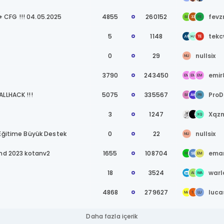
 CFG !!! 04.05.2025
4855
260152
fev
5
1148
tekc
0
29
nullsix
3790
243450
emir
ALLHACK !!!
5075
335567
ProD
3
1247
Xqz
 Eğitime Büyük Destek
0
22
nullsix
and 2023 kotanv2
1655
108704
ema
18
3524
warl
4868
279627
luca
Daha fazla içerik