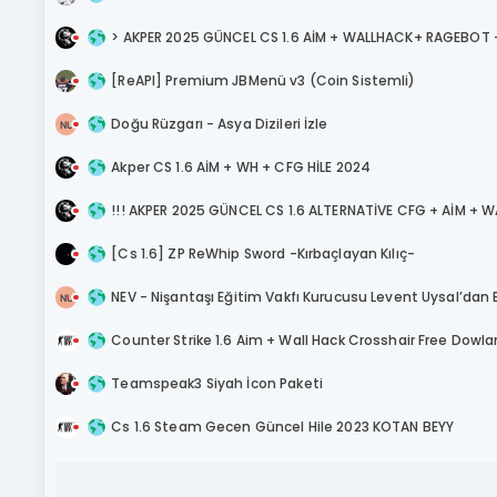
> AKPER 2025 GÜNCEL CS 1.6 AİM + WALLHACK+ RAGEBOT +
[ReAPI] Premium JBMenü v3 (Coin Sistemli)
Doğu Rüzgarı - Asya Dizileri İzle
Akper CS 1.6 AİM + WH + CFG HİLE 2024
!!! AKPER 2025 GÜNCEL CS 1.6 ALTERNATİVE CFG + AİM + W
[Cs 1.6] ZP ReWhip Sword -Kırbaçlayan Kılıç-
NEV - Nişantaşı Eğitim Vakfı Kurucusu Levent Uysal’dan
Counter Strike 1.6 Aim + Wall Hack Crosshair Free Dowl
Teamspeak3 Siyah İcon Paketi
Cs 1.6 Steam Gecen Güncel Hile 2023 KOTAN BEYY