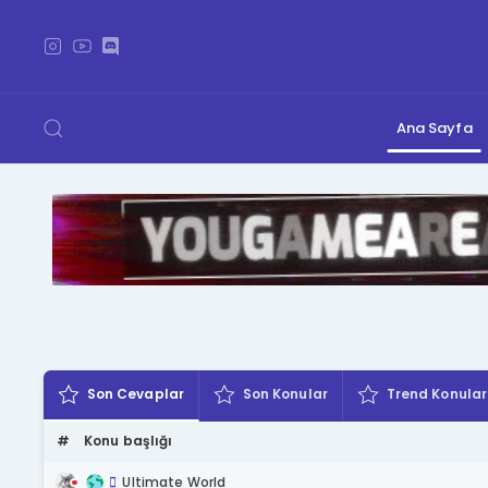
Ana Sayfa
Son Cevaplar
Son Konular
Trend Konular
#
Konu başlığı
Ultimate World