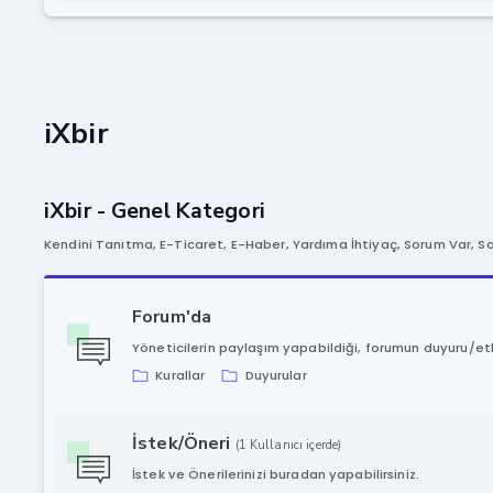
iXbir
iXbir - Genel Kategori
Kendini Tanıtma, E-Ticaret, E-Haber, Yardıma İhtiyaç, Sorum Var, 
Forum'da
Yöneticilerin paylaşım yapabildiği, forumun duyuru/etki
Kurallar
Duyurular
İstek/Öneri
(1 Kullanıcı içerde)
İstek ve Önerilerinizi buradan yapabilirsiniz.