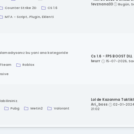
fevznana33
Bugün
, 
Counter Strike 2D
CS 1.6
MTA - Script, Plugin, Eklenti
bulamadıysanız bu yani ana kategoride
Cs 1.6 - FPS BOOST DLL
lwurr
15-07-2026, Saa
lfteam
Roblox
nsive
Lol de Kazanma Taktikle
bilirsiniz.
Ari_boss
02-01-2024
Pubg
Metin2
Valorant
21:02