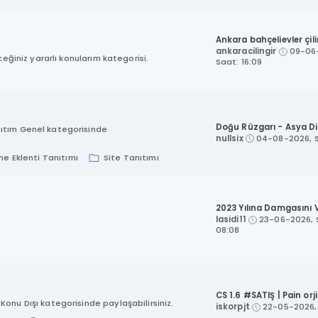
Ankara bahçelievler çilin
ankaracilingir
09-06
ceğiniz yararlı konularım kategorisi.
Saat: 16:09
Doğu Rüzgarı - Asya Dizi
nıtım Genel kategorisinde
nullsix
04-08-2026, S
e Eklenti Tanıtımı
Site Tanıtımı
2023 Yılına Damgasını V
lasidi11
23-06-2026, 
08:08
CS 1.6 #SATIŞ | Pain orji.
onu Dışı kategorisinde paylaşabilirsiniz.
iskorpjt
22-05-2026, 