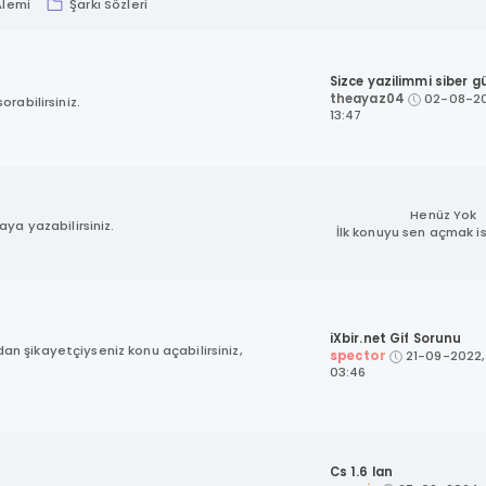
Alemi
Şarkı Sözleri
Sizce yazilimmi siber gü
theayaz04
02-08-20
rabilirsiniz.
13:47
Henüz Yok
aya yazabilirsiniz.
İlk konuyu sen açmak is
iXbir.net Gif Sorunu
n şikayetçiyseniz konu açabilirsiniz,
spector
21-09-2022,
03:46
Cs 1.6 lan