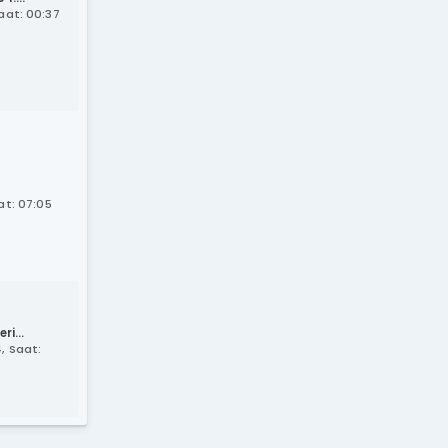
Saat: 00:37
t: 07:05
ri...
, Saat: