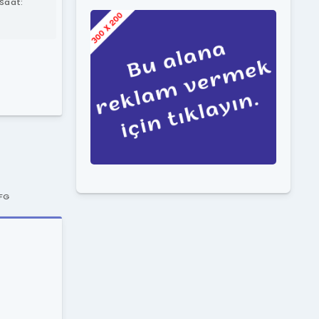
Saat:
CFG