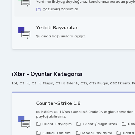
Yardıma ihtiyaç duyduğunuz konularınızı buradan paylaş
Çözülmüş Yardımlar
Yetkili Başvuruları
Şu anda başvurulara açığız.
iXbir - Oyunlar Kategorisi
LoL, CS 1.6, CS 1.6 Plugin, CS 1.6 Eklenti, CS2, CS2 Plugin, CS2 Eklent
Counter-Strike 1.6
Bu bölüm CS 1.6'nın Genel bölümüdür, cfgler, serverler,
paylaşabilirsiniz.
Eklenti Paylaşım
Eklenti/Plugin İstek
Ücr
Sunucu Tanıtımı
Model Paylaşımı
Harita