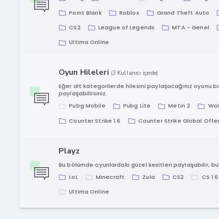
Point Blank
Roblox
Grand Theft Auto
CS2
League of Legends
MTA - Genel
Ultima Online
Oyun Hileleri
(2 Kullanıcı içerde)
Eğer alt kategorilerde hilesini paylaşacağınız oyunu 
paylaşabilirsiniz.
Pubg Mobile
Pubg Lite
Metin 2
Wo
Counter Strike 1.6
Counter Strike Global Offe
Playz
Bu bölümde oyunlardaki güzel kesitleri paylaşabilir, bula
LoL
Minecraft
Zula
CS2
CS 1.6
Ultima Online