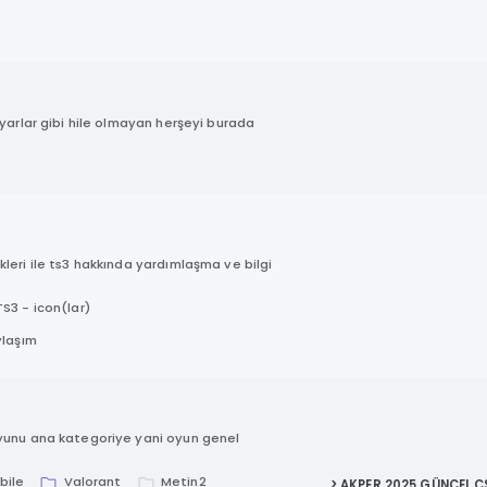
ayarlar gibi hile olmayan herşeyi burada
leri ile ts3 hakkında yardımlaşma ve bilgi
TS3 - icon(lar)
ylaşım
oyunu ana kategoriye yani oyun genel
bile
Valorant
Metin2
> AKPER 2025 GÜNCEL CS 