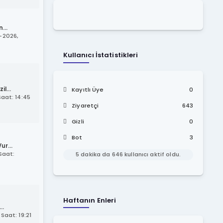
...
-2026,
Kullanıcı İstatistikleri
l...
Kayıtlı Üye
0
aat: 14:45
Ziyaretçi
643
Gizli
0
Bot
3
ur...
Saat:
5 dakika da 646 kullanıcı aktif oldu.
Haftanın Enleri
..
Saat: 19:21