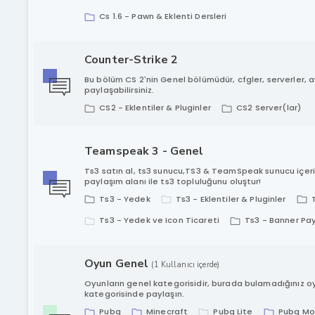
Cs 1.6 - Pawn & Eklenti Dersleri
Counter-Strike 2
Bu bölüm CS 2'nin Genel bölümüdür, cfgler, serverler, 
paylaşabilirsiniz.
CS2 - Eklentiler & Pluginler
CS2 Server(lar)
Teamspeak 3 - Genel
Ts3 satın al, ts3 sunucu,TS3 & TeamSpeak sunucu içerik
paylaşım alanı ile ts3 topluluğunu oluştur!
Ts3 - Yedek
Ts3 - Eklentiler & Pluginler
Ts3 - Yedek ve Icon Ticareti
Ts3 - Banner Pa
Oyun Genel
(1 Kullanıcı içerde)
Oyunların genel kategorisidir, burada bulamadığınız 
kategorisinde paylaşın.
Pubg
Minecraft
Pubg Lite
Pubg Mo