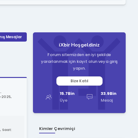
ış Mesajlar
iXbir Hoşgeldiniz
Forum sitemizden en iyi şekilde
yararlanmak için kayıt olun veya giriş
yapın.
Bize Katıl
.
15.7Bin
33.9Bin
-2025,
Üye
Mesaj
Kimler Çevrimiçi
 Saat: