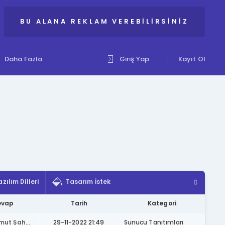
BU ALANA REKLAM VEREBILIRSINIZ
Daha Fazla
Giriş Yap
Kayıt Ol
azılım Dilleri
Tasarım İstek
evap
Tarih
Kategori
Mahmut Şahan
29-11-2022 21:49
Sunucu Tanıtımları