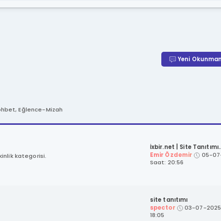
Yeni Okunmam
Sohbet, Eğlence-Mizah
İxbir.net | Site Tanıtımı..
Emir Özdemir
05-07
nlik kategorisi.
Saat: 20:56
site tanıtımı
spector
03-07-2025,
18:05