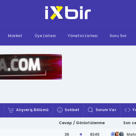
Market
Üye Listesi
Yönetici Listesi
Soru Sor
Alışveriş Bölümü
Sohbet
Sorum Var
Y
Cevap / Görüntülenme
Son c
36
8345